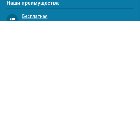
Наши преимущества
Бесплатная
доставка
Качественный
сервис
Умная
комплектация
Контакты
Телефоны:
8 (383) 334-03-88
8 (383) 363-20-44
8 (383) 214-62-40
Адрес:
630001, г. Новосибирск, Д.Ковальчук 1 к.2, оф.313
АКВАОПТИМА 2024. Все права защищены.
akvaoptima@mail.ru