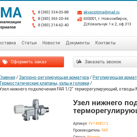
8 (383) 334-03-88
akvaoptima@mail.ru
8 (383) 363-20-44
630001, г. Новосибирск,
Д.Ковальчук 1 к.2, оф.313
8 (383) 214-62-40
оставка
Статьи
Новости
Документы
Контакты
Оформить заказ
Заказать звонок
Главная
/
Запорно-регулирующая арматура
/
Регулирующая армат
Термостатические клапаны, узлы и головки
/
Узел нижнего подключения FAR 1/2" терморегулирующий, отводы
Узел нижнего по
терморегулирую
Артикул:
FV1438C12
Производитель:
FAR