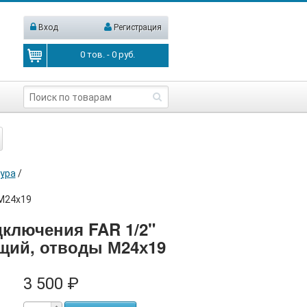
Вход
Регистрация
0
тов. -
0
руб.
ура
/
 М24х19
дключения FAR 1/2"
щий, отводы М24х19
3 500 ₽