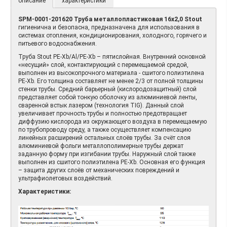
описание
характеристики
SPM-0001-201620 Труба металлопластиковая 16х2,0 Stout
гигиенична и безопасна, предназначена для использования в
системах отопления, кондиционирования, холодного, горячего и
питьевого водоснабжения.
Труба Stout PE-Xb/Al/PE-Xb – пятислойная. Внутренний основной
«несущий» слой, контактирующий с перемещаемой средой,
выполнен из высокопрочного материала - сшитого полиэтилена
PE-Xb. Его толщина составляет не менее 2/3 от полной толщины
стенки трубы. Средний барьерный (кислородозащитный) слой
представляет собой тонкую оболочку из алюминиевой ленты,
сваренной встык лазером (технология TIG). Данный слой
увеличивает прочность трубы и полностью предотвращает
диффузию кислорода из окружающего воздуха в перемещаемую
по трубопроводу среду, а также осуществляет компенсацию
линейных расширений остальных слоёв трубы. За счёт слоя
алюминиевой фольги металлополимерные трубы держат
заданную форму при изгибании трубы. Наружный слой также
выполнен из сшитого полиэтилена PE-Xb. Основная его функция
– защита других слоёв от механических повреждений и
ультрафиолетовых воздействий.
Характеристики: