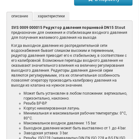
описание
характеристики
SVS 0009 000015 Редуктор давления поршневой DN15 Stout
предназначен для снижения и стабилизации входного давления
для получения желаемого давления на выходе.
Когда выходное давление из распределительной сети
водоснабжения бывает слишком высоким и переменным,
редуктор давления приводит его к стабильному, в соответствии с
его калибровкой. Возможные перепады входного давления не
оказывают значительного влияния на величину регулирования
выходного давления. Редукторы давления данной серии
являются регулируемыми, эта их отличительная особенность
позволяет оператору производить калибровку давления на
выходе из клапана на нужное значение.
Может быть установлен в любом положении: вертикально,
горизонтально, наклонно.
Резьба ВР-ВР.
Корпус никелированная латунь.
Минимальная и максимальная рабочие температуры: 0°C,
80°C.
Максимальное входное давление: 15 bar.
Выходное давление может быть выставлено от 1 до 4 bar.
Заводская уставка: 3 bar.
Резьбы: ISO228 (эквивалентно DIN EN ISO 228 и BS EN ISO