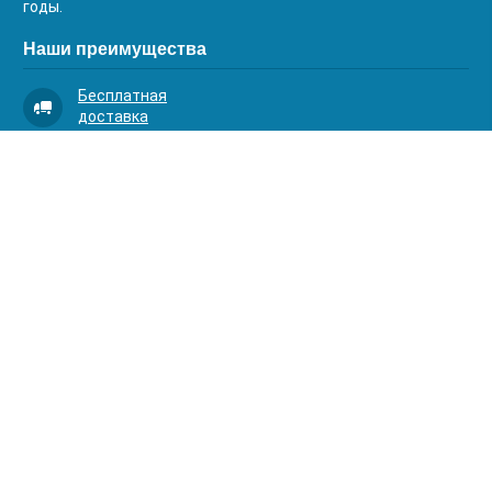
годы.
Наши преимущества
Бесплатная
доставка
Качественный
сервис
Умная
комплектация
Контакты
Телефоны:
8 (383) 334-03-88
8 (383) 363-20-44
8 (383) 214-62-40
Адрес:
630001, г. Новосибирск, Д.Ковальчук 1 к.2, оф.313