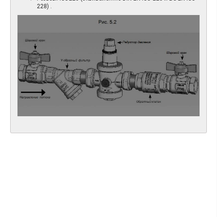
228) .