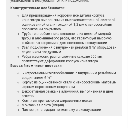
установлены в неглубокий пол или подоконник.
Конструктивные особенности:
Для предотвращения коррозии все детали корпуса
конвектора выполнены из высококачественной листовой
оцинкованной стали толщиной 1,2 мм с износостойким
порошковым покрытием
Труба теплообменника выполнена из цельной медной
трубы и алюминиевого ребра, что гарантирует высокую
стойкость к коррозии и долговечность эксплуатации
Узел подключения с внутренней резьбой G ½” оборудован
спускником воздушным
Ребра жесткости, расположенные каждые 500 мм,
препятствуют деформации корпуса конвектора
Базовый комплект поставки:
Быстросъемный теплообменник, с внутренним резьбовым
соединением G ½”
Корпус из оцинкованной стали с износостойким матовым
черным порошковым покрытием
Декоративная рамка из алюминия, выполненная в цвет
решетки
Комплект крепежно-регулировочных ножек
Монтажная плита (опция)
Паспорт, инструкция по монтажу и эксплуатации