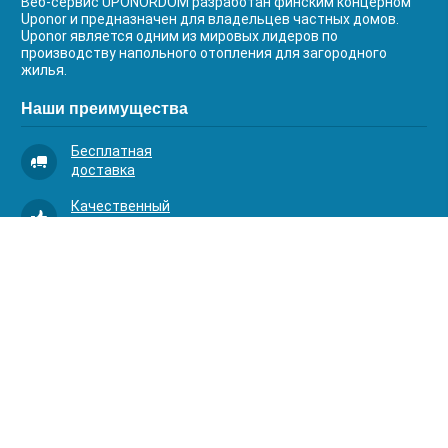
Веб-сервис UPONORDOM разработан финским концерном
Uponor и предназначен для владельцев частных домов.
Uponor является одним из мировых лидеров по
производству напольного отопления для загородного
жилья.
Наши преимущества
Бесплатная
доставка
Качественный
сервис
Умная
комплектация
Контакты
Телефоны:
8 (383) 334-03-88
8 (383) 363-20-44
8 (383) 214-62-40
Адрес: