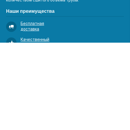
количеством сшитого объема трубы.
Наши преимущества
Бесплатная
доставка
Качественный
сервис
Умная
комплектация
Контакты
Телефоны:
8 (383) 334-03-88
8 (383) 363-20-44
8 (383) 214-62-40
Адрес:
630001, г. Новосибирск, Д.Ковальчук 1 к.2, оф.313