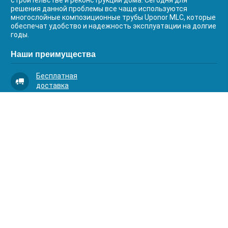
строительстве и реконструкции дома. Сегодня для
решения данной проблемы все чаще используются
многослойные композиционные трубы Uponor MLC, которые
обеспечат удобство и надежность эксплуатации на долгие
годы.
Наши преимущества
Бесплатная
доставка
Качественный
сервис
Умная
комплектация
Контакты
Телефоны:
8 (383) 334-03-88
8 (383) 363-20-44
8 (383) 214-62-40
Адрес: