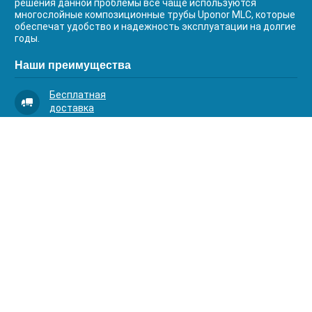
решения данной проблемы все чаще используются
многослойные композиционные трубы Uponor MLC, которые
обеспечат удобство и надежность эксплуатации на долгие
годы.
Наши преимущества
Бесплатная
доставка
Качественный
сервис
Умная
комплектация
Контакты
Телефоны:
8 (383) 334-03-88
8 (383) 363-20-44
8 (383) 214-62-40
Адрес:
630001, г. Новосибирск, Д.Ковальчук 1 к.2, оф.313