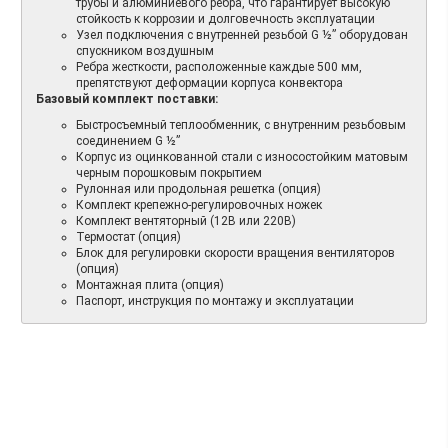
трубы и алюминиевого ребра, что гарантирует высокую
стойкость к коррозии и долговечность эксплуатации
Узел подключения с внутренней резьбой G ½” оборудован
спускником воздушным
Ребра жесткости, расположенные каждые 500 мм,
препятствуют деформации корпуса конвектора
Базовый комплект поставки:
Быстросъемный теплообменник, с внутренним резьбовым
соединением G ½”
Корпус из оцинкованной стали с износостойким матовым
черным порошковым покрытием
Рулонная или продольная решетка (опция)
Комплект крепежно-регулировочных ножек
Комплект вентяторный (12В или 220В)
Термостат (опция)
Блок для регулировки скорости вращения вентиляторов
(опция)
Монтажная плита (опция)
Паспорт, инструкция по монтажу и эксплуатации