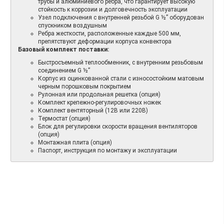
трубы и алюминиевого ребра, что гарантирует высокую
стойкость к коррозии и долговечность эксплуатации
Узел подключения с внутренней резьбой G ½” оборудован
спускником воздушным
Ребра жесткости, расположенные каждые 500 мм,
препятствуют деформации корпуса конвектора
Базовый комплект поставки:
Быстросъемный теплообменник, с внутренним резьбовым
соединением G ½”
Корпус из оцинкованной стали с износостойким матовым
черным порошковым покрытием
Рулонная или продольная решетка (опция)
Комплект крепежно-регулировочных ножек
Комплект вентяторный (12В или 220В)
Термостат (опция)
Блок для регулировки скорости вращения вентиляторов
(опция)
Монтажная плита (опция)
Паспорт, инструкция по монтажу и эксплуатации