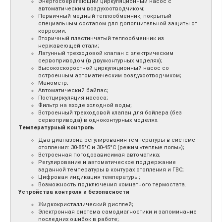
Энергосберегающий циркуляционный насос с
автоматическим воздухоотводчиком;
Первичный медный теплообменник, покрытый
специальным составом для дополнительной защиты от
коррозии;
Вторичный пластинчатый теплообменник из
нержавеющей стали;
Латунный трехходовой клапан с электрическим
сервоприводом (в двухконтурных моделях);
Высокоскоростной циркуляционный насос со
встроенным автоматическим воздухоотводчиком;
Манометр;
Автоматический байпас;
Постциркуляция насоса;
Фильтр на входе холодной воды;
Встроенный трехходовой клапан для бойлера (без
сервопривода) в одноконтурных моделях.
Температурный контроль
Два диапазона регулирования температуры в системе
отопления: 30-85°С и 30-45°С (режим «теплые полы»);
Встроенная погодозависимая автоматика;
Регулирование и автоматическое поддержание
заданной температуры в контурах отопления и ГВС;
Цифровая индикация температуры;
Возможность подключения комнатного термостата.
Устройства контроля и безопасности
Жидкокристаллический дисплей;
Электронная система самодиагностики и запоминание
последних ошибок в работе;