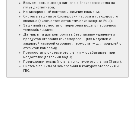
Возможность вывода сигнала о блокировке котла на
пульт диспетчера;
Ионизационный контроль наличия пламени;
Система защиты от блокировки насоса и трехходового
клапана (включается автоматически каждые 24 ч.);
Защитный термостат от перегрева воды в первичном
теплообменнике;
Датчик тяги для контроля за безопасным удалением
продуктов сгорания (пневмореле — для моделей с
закрытой камерой сгорания, термостат — для моделей с
открытой камерой);
Прессостат в системе отопления — срабатывает при
недостатке давления воды;
Предохранительный клапан в контуре отопления (3 атм.);
Система защиты от замерзания в контурах отопления и
ГВС.