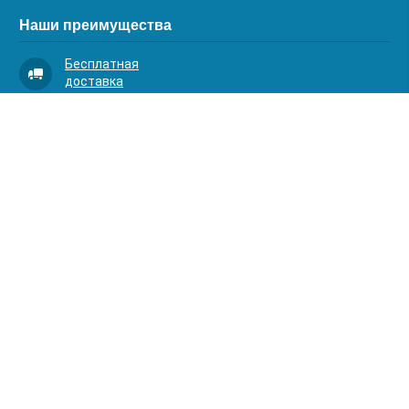
Наши преимущества
Бесплатная
доставка
Качественный
сервис
Умная
комплектация
Контакты
Телефоны:
8 (383) 334-03-88
8 (383) 363-20-44
8 (383) 214-62-40
Адрес:
630001, г. Новосибирск, Д.Ковальчук 1 к.2, оф.313