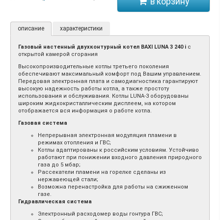
описание
характеристики
Газовый настенный двухконтурный котел BAXI LUNA 3 240 i
с
открытой камерой сгорания
Высокопроизводительные котлы третьего поколения
обеспечивают максимальный комфорт под Вашим управлением.
Передовая электронная плата и самодиагностика гарантируют
высокую надежность работы котла, а также простоту
использования и обслуживания. Котлы LUNA-3 оборудованы
широким жидкокристаллическим дисплеем, на котором
отображается вся информация о работе котла.
Газовая система
Непрерывная электронная модуляция пламени в
режимах отопления и ГВС;
Котлы адаптированы к российским условиям. Устойчиво
работают при понижении входного давления природного
газа до 5 мбар;
Рассекатели пламени на горелке сделаны из
нержавеющей стали;
Возможна перенастройка для работы на сжиженном
газе.
Гидравлическая система
Электронный расходомер воды гонтура ГВС;