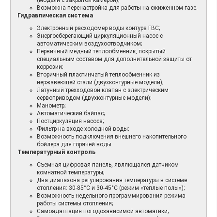
Возможна перенастройка для работы на сжиженном газе.
Гидравлическая система
Электронный расходомер воды контура ГВС;
Энергосберегающий циркуляционный насос с
автоматическим воздухоотводчиком;
Первичный медный теплообменник, покрытый
специальным составом для дополнительной защиты от
коррозии;
Вторичный пластинчатый теплообменник из
нержавеющей стали (двухконтурные модели);
Латунный трехходовой клапан с электрическим
сервоприводом (двухконтурные модели);
Манометр;
Автоматический байпас;
Постциркуляция насоса;
Фильтр на входе холодной воды;
Возможность подключения внешнего накопительного
бойлера для горячей воды.
Температурный контроль
Съемная цифровая панель, являющаяся датчиком
комнатной температуры;
Два диапазона регулирования температуры в системе
отопления: 30-85°С и 30-45°С (режим «теплые полы»);
Возможность недельного программирования режима
работы системы отопления;
Самоадаптация погодозависимой автоматики;