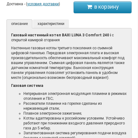
Доставка - (
условия доставки
)
описание
характеристики
Газовый настенный котел BAXI LUNA 3 Comfort 240 i
с
открытой камерой сгорания
Настенные газовые котлы третьего поколения со съемной
цифровой панелью. Передовая электронная плата и высокая
производительность обеспечивают максимальный комфорт под
вашим управлением. Съемная цифровая панель является также
датчиком комнатной температуры. Выносная конструкция
панели управления позволяет установить панель в удобном
месте (опционально возможен беспроводный вариант).
Газовая система
Непрерывная электронная модуляция пламени в режимах
отопления и ГВС;
Рассекатели пламени на горелке сделаны из
нержавеющей стали;
Плавное электронное зажигание;
Котлы адаптированы к российским условиям. Устойчиво
работают при понижении входного давления природного
газа до 5 мбар;
Запатентованная система регулирования подачи воздуха
(модели с закрытой камерой);