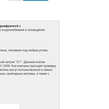
 диафрагмой с
го водоснабжения и охлаждения.
апана, читаемая под любым углом;
ной латуни “ОТ”. Данный клапан
01:2008. Все клапаны проходят проверку
лапаны могут использоваться в самых
ие, санитарные системы, а также с