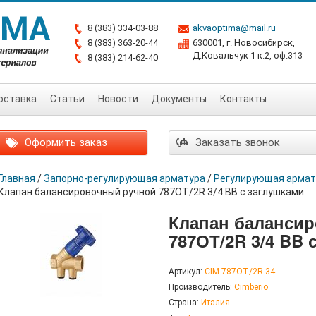
8 (383) 334-03-88
akvaoptima@mail.ru
8 (383) 363-20-44
630001, г. Новосибирск,
Д.Ковальчук 1 к.2, оф.313
8 (383) 214-62-40
оставка
Статьи
Новости
Документы
Контакты
Оформить заказ
Заказать звонок
Главная
/
Запорно-регулирующая арматура
/
Регулирующая армат
Клапан балансировочный ручной 787ОТ/2R 3/4 BB с заглушками
Клапан баланси
787ОТ/2R 3/4 BB 
Артикул:
CIM 787ОТ/2R 34
Производитель:
Cimberio
Страна:
Италия