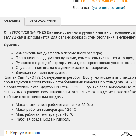
Тип:
Балансировочные клапаны
Доставка - (
условия доставки
)
описание
характеристики
Cim 787OT/2R 3/4 PN25 Балансировочный ручной клапан с переменной
заглушками
используется для балансировки систем отопления, внутренне
Функции:
Измерительная диафрагма переменного размера;
Поставляется с двумя заглушками, измерительные ниппеля - опция;
Рукоятка с функцией перекрытия; индикаторная шкала установок кл
Оцифрованная шкала с функцией защиты настройки;
Высокая точность измерения.
Клапан Cim 787OT/2R с внутренней резьбой. Доступны модели из стандарт
производится в соответствии с требованиями качества по стандарту ISO 90
в соответствии с стандартом EN 12266- 1:2003. Ручные балансировочные к
различных отраслях промышленности: отопление, охлаждение, водоснабжен
любыми неагрессивными средами.
Макс. статическое рабочее давление: 25 бар
Макс. рабочая температура: 120 °C
Мин. рабочая температура: -10 °C
Рабочая среда: Вода и гликоль