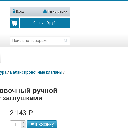
Вход
Регистрация
0
тов. -
0
руб.
ура
/
Балансировочные клапаны
/
ровочный ручной
с заглушками
2 143 ₽
в корзину