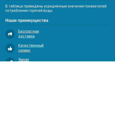
В таблице приведены усреднённые значения показателей
потребления горячей воды.
Наши преимущества
Бесплатная
доставка
Качественный
сервис
Умная
комплектация
Контакты
Телефоны:
8 (383) 334-03-88
8 (383) 363-20-44
8 (383) 214-62-40
Адрес:
630001, г. Новосибирск, Д.Ковальчук 1 к.2, оф.313