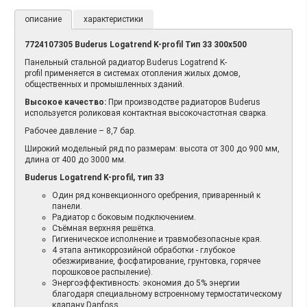
описание
характеристики
7724107305 Buderus Logatrend K-profil Тип 33 300х500
​
Панельный стальной радиатор Buderus Logatrend K-
profil применяется в системах отопления жилых домов,
общественных и промышленных зданий.
Высокое качество:
При производстве радиаторов Buderus
используется роликовая контактная высокочастотная сварка.
Рабочее давление – 8,7 бар.
Широкий модельный ряд по размерам: высота от 300 до 900 мм,
длина от 400 до 3000 мм.
Buderus Logatrend K-profil, тип 33
Один ряд конвекционного оребрения, приваренный к
панели.
Радиатор с боковым подключением.
Съёмная верхняя решётка.
Гигиеническое исполнение и травмобезопасные края.
4 этапа антикоррозийной обработки - глубокое
обезжиривание, фосфатирование, грунтовка, горячее
порошковое распыление).
Энергоэффективность: экономия до 5% энергии
благодаря специальному встроенному термостатическому
клапану Danfoss.