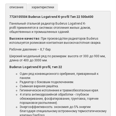
описание
характеристики
7724105504 Buderus Logatrend K-profil Тип 22 500
х400
Панельный стальной радиатор Buderus Logatrend K-
profil применяется в системах отопления жилых домов,
общественных и промышленных зданий.
Высокое качество:
При производстве радиаторов Buderus
используется роликовая контактная высокочастотная сварка.
Рабочее давление – 8,7 бар.
Широкий модельный ряд по размерам: высота от 300 до 900 мм,
длина от 400 до 3000 мм.
Buderus Logatrend K-profil, тип 22
Один ряд конвекционного оребрения, приваренный к
панели.
Радиатор с боковым подключением.
Съёмная верхняя решётка.
Гигиеническое исполнение и травмобезопасные края.
4 этапа антикоррозийной обработки - глубокое
обезжиривание, фосфатирование, грунтовка, горячее
порошковое распыление).
Энергоэффективность: экономия до 5% энергии
благодаря специальному встроенному термостатическому
клапану Danfoss.