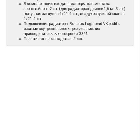
В комплектацию входит: адаптеры для монтажа
кронштейнов - 2 шт. (для радиаторов длинее 1,6 м - 3 шт.)
,латунная заглушка 1/2" - 1 шт., воздухоспускной клапан
1/2" - 1 шт.
Подключение радиатора Buderus Logatrend VK-profil к
системе осуществляется через два нижних
присоединительных отверстия G3/4.
Гарантия от производителя 5 лет.