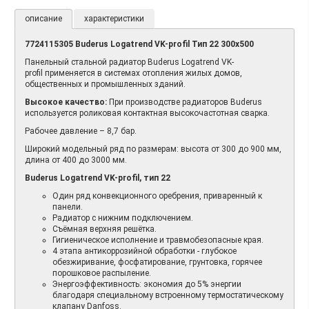
описание
характеристики
7724115305 Buderus Logatrend VK-profil Тип 22 300х500
Панельный стальной радиатор Buderus Logatrend VK-
profil применяется в системах отопления жилых домов,
общественных и промышленных зданий.
Высокое качество:
При производстве радиаторов Buderus
используется роликовая контактная высокочастотная сварка.
Рабочее давление – 8,7 бар.
Широкий модельный ряд по размерам: высота от 300 до 900 мм,
длина от 400 до 3000 мм.
Buderus Logatrend VK-profil, тип 22
Один ряд конвекционного оребрения, приваренный к
панели.
Радиатор с нижним подключением.
Съёмная верхняя решётка.
Гигиеническое исполнение и травмобезопасные края.
4 этапа антикоррозийной обработки - глубокое
обезжиривание, фосфатирование, грунтовка, горячее
порошковое распыление.
Энергоэффективность: экономия до 5% энергии
благодаря специальному встроенному термостатическому
клапану Danfoss.