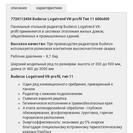
описание
характеристики
7724112404 Buderus Logatrend VK-profil Тип 11 600х400
Панельный стальной радиатор Buderus Logatrend VK-
profil применяется в системах отопления жилых домов,
общественных и промышленных зданий.
Высокое качество:
При производстве радиаторов Buderus
используется роликовая контактная высокочастотная сварка.
Рабочее давление – 8,7 бар.
Широкий модельный ряд по размерам: высота от 300 до 900 мм,
длина от 400 до 3000 мм.
Buderus Logatrend VK-profil, тип 11
Один ряд конвекционного оребрения, приваренный к
панели.
Радиатор с нижним подключением.
Съёмная верхняя решётка.
Гигиеническое исполнение и травмобезопасные края.
4 этапа антикоррозийной обработки - глубокое
обезжиривание, фосфатирование, грунтовка, горячее
порошковое распыление.
Энергоэффективность: экономия до 5% энергии
благодаря специальному встроенному термостатическому
клапану Danfoss.