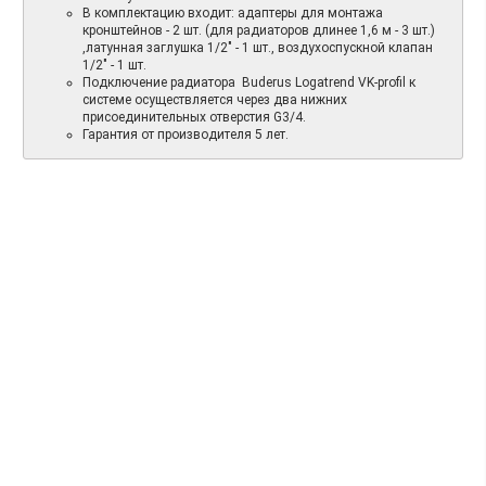
В комплектацию входит: адаптеры для монтажа
кронштейнов - 2 шт. (для радиаторов длинее 1,6 м - 3 шт.)
,латунная заглушка 1/2" - 1 шт., воздухоспускной клапан
1/2" - 1 шт.
Подключение радиатора Buderus Logatrend VK-profil к
системе осуществляется через два нижних
присоединительных отверстия G3/4.
Гарантия от производителя 5 лет.