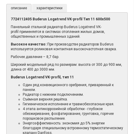
описание
характеристики
7724112405 Buderus Logatrend VK-profil Тип 11 600х500
Панельный стальной радиатор Buderus Logatrend VK-
profil применяется в системах отопления жилых домов,
общественных и промышленных зданий.
Высокое качество:
При производстве радиаторов Buderus
используется роликовая контактная высокочастотная сварка.
Рабочее давление – 8,7 бар.
Широкий модельный ряд по размерам: высота от 300 до 900 мм,
длина от 400 до 3000 мм.
Buderus Logatrend VK-profil, тип 11
Один ряд конвекционного оребрения, приваренный к
панели.
Радиатор с нижним подключением.
Съёмная верхняя решётка.
Гигиеническое исполнение и травмобезопасные края.
4 этапа антикоррозийной обработки - глубокое
обезжиривание, фосфатирование, грунтовка, горячее
порошковое распыление.
Энергоэффективность: экономия до 5% энергии
благодаря специальному встроенному термостатическому
клапану Danfoss.