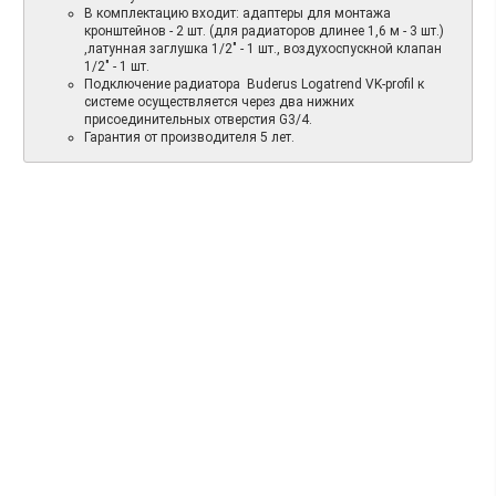
В комплектацию входит: адаптеры для монтажа
кронштейнов - 2 шт. (для радиаторов длинее 1,6 м - 3 шт.)
,латунная заглушка 1/2" - 1 шт., воздухоспускной клапан
1/2" - 1 шт.
Подключение радиатора Buderus Logatrend VK-profil к
системе осуществляется через два нижних
присоединительных отверстия G3/4.
Гарантия от производителя 5 лет.