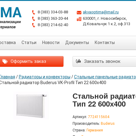
8 (383) 334-03-88
akvaoptima@mail.ru
8 (383) 363-20-44
630001, г. Новосибирск,
Д.Ковальчук 1 к.2, оф.313
8 (383) 214-62-40
оставка
Статьи
Новости
Документы
Контакты
Оформить заказ
Заказать звонок
Главная
/
Радиаторы и конвекторы
/
Стальные панельные радиат
Стальной радиатор Buderus VK-Profil Тип 22 600х400
Стальной радиато
Тип 22 600х400
Артикул:
7724115604
Производитель:
Buderus
Страна:
Германия