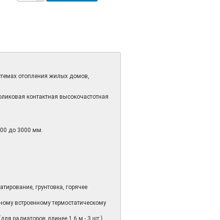
истемах отопления жилых домов,
оликовая контактная высокочастотная
00 до 3000 мм.
атирование, грунтовка, горячее
ному встроенному термостатическому
ля радиаторов длинее 1,6 м - 3 шт.)