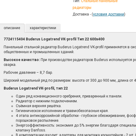
Тип:
Стальные панельные
радиаторы
Доставка - (
условия доставки
)
описание
характеристики
7724115404 Buderus Logatrend VK-profil Тип 22 600х400
Панельный стальной радиатор Buderus Logatrend VK-profil применяется в с
общественных и промышленных зданий.
Высокое качество:
При производстве радиаторов Buderus используется р
сварка.
Рабочее давление – 8,7 бар.
Широкий модельный ряд по размерам: высота от 300 до 900 мм, длина от 4
Buderus Logatrend VK-profil, тип 22
Один ряд конвекционного оребрения, приваренный к панели.
Радиатор с нижним подключением.
Съёмная верхняя решётка.
Гигиеническое исполнение и травмобезопасные края.
4 этапа антикоррозийной обработки - глубокое обезжиривание, фосф
порошковое распыление.
Энергоэффективность: экономия до 5% энергии благодаря специаль
клапану Danfoss.
В комплектацию входит: адаптеры для монтажа кронштейнов - 2 шт. (д