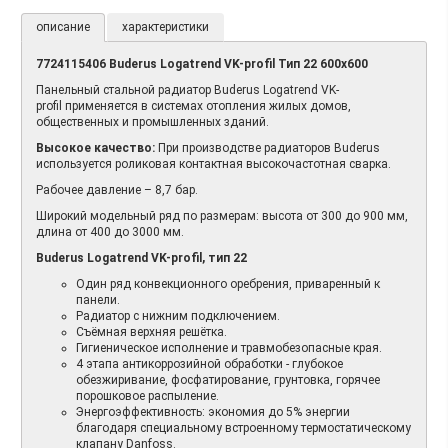
описание
характеристики
7724115406 Buderus Logatrend VK-profil Тип 22 600х600
Панельный стальной радиатор Buderus Logatrend VK-
profil применяется в системах отопления жилых домов,
общественных и промышленных зданий.
Высокое качество:
При производстве радиаторов Buderus
используется роликовая контактная высокочастотная сварка.
Рабочее давление – 8,7 бар.
Широкий модельный ряд по размерам: высота от 300 до 900 мм,
длина от 400 до 3000 мм.
Buderus Logatrend VK-profil, тип 22
Один ряд конвекционного оребрения, приваренный к
панели.
Радиатор с нижним подключением.
Съёмная верхняя решётка.
Гигиеническое исполнение и травмобезопасные края.
4 этапа антикоррозийной обработки - глубокое
обезжиривание, фосфатирование, грунтовка, горячее
порошковое распыление.
Энергоэффективность: экономия до 5% энергии
благодаря специальному встроенному термостатическому
клапану Danfoss.