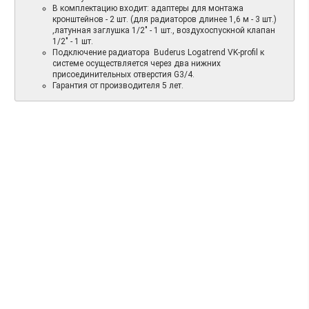
В комплектацию входит: адаптеры для монтажа
кронштейнов - 2 шт. (для радиаторов длинее 1,6 м - 3 шт.)
,латунная заглушка 1/2" - 1 шт., воздухоспускной клапан
1/2" - 1 шт.
Подключение радиатора Buderus Logatrend VK-profil к
системе осуществляется через два нижних
присоединительных отверстия G3/4.
Гарантия от производителя 5 лет.