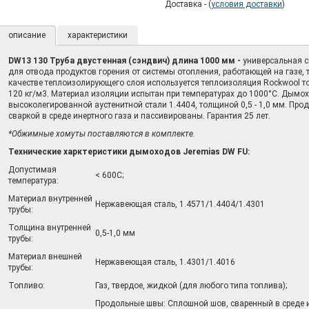
Доставка - (
условия доставки
)
описание
характеристики
DW13 130 Труба двустенная (сэндвич) длина 1000 мм -
универсальная 
для отвода продуктов горения от системы отопления, работающей на газе,
качестве теплоизолирующего слоя используется теплоизоляция Rockwool то
120 кг/м3. Материал изоляции испытан при температурах до 1000°С. Дымо
высоколегированной аустенитной стали 1.4404, толщиной 0,5 - 1,0 мм. Пр
сваркой в среде инертного газа и пассивированы. Гарантия 25 лет.
*Обжимные хомуты поставляются в комплекте.
Технические харктеристики дымоходов Jeremias DW FU:
Допустимая
< 600С;
температура:
Материал внутренней
Нержавеющая сталь, 1.4571/1.4404/1.4301
трубы:
Толщина внутренней
0,5-1,0 мм
трубы:
Материал внешней
Нержавеющая сталь, 1.4301/1.4016
трубы:
Топливо:
Газ, твердое, жидкой (для любого типа топлива);
Продольные швы: Сплошной шов, сваренный в среде 