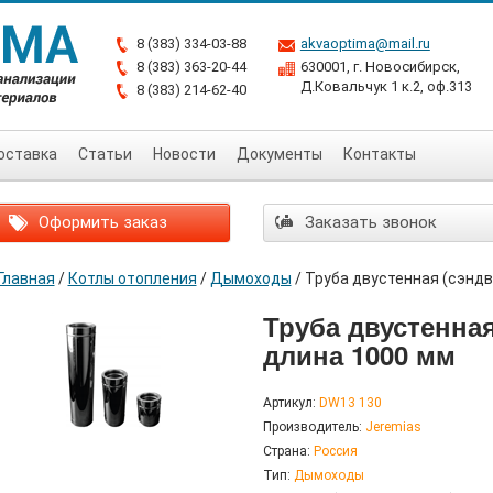
8 (383) 334-03-88
akvaoptima@mail.ru
8 (383) 363-20-44
630001, г. Новосибирск,
Д.Ковальчук 1 к.2, оф.313
8 (383) 214-62-40
оставка
Статьи
Новости
Документы
Контакты
Оформить заказ
Заказать звонок
Главная
/
Котлы отопления
/
Дымоходы
/
Труба двустенная (сэндв
Труба двустенная
длина 1000 мм
Артикул:
DW13 130
Производитель:
Jeremias
Страна:
Россия
Тип:
Дымоходы