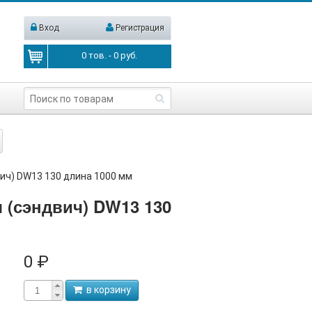
Вход
Регистрация
0
тов. -
0
руб.
ич) DW13 130 длина 1000 мм
 (сэндвич) DW13 130
0 ₽
в корзину