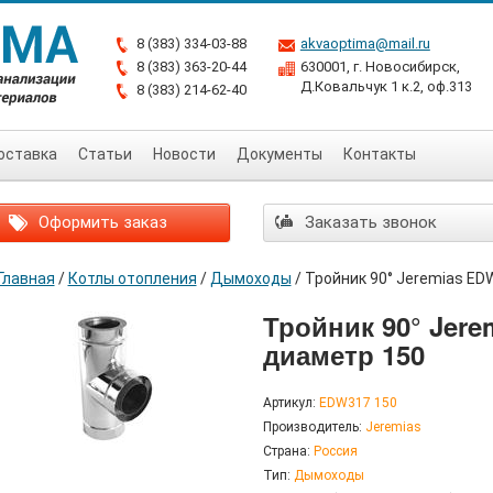
8 (383) 334-03-88
akvaoptima@mail.ru
8 (383) 363-20-44
630001, г. Новосибирск,
Д.Ковальчук 1 к.2, оф.313
8 (383) 214-62-40
оставка
Статьи
Новости
Документы
Контакты
Оформить заказ
Заказать звонок
Главная
/
Котлы отопления
/
Дымоходы
/
Тройник 90° Jeremias ED
Тройник 90° Jer
диаметр 150
Артикул:
EDW317 150
Производитель:
Jeremias
Страна:
Россия
Тип:
Дымоходы