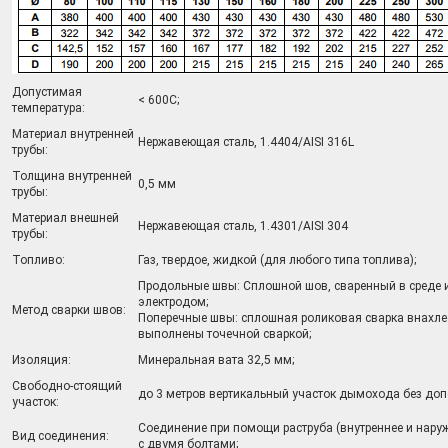
Допустимая
< 600С;
температура:
Материал внутренней
Нержавеющая сталь, 1.4404/AISI 316L
трубы:
Толщина внутренней
0,5 мм
трубы:
Материал внешней
Нержавеющая сталь, 1.4301/AISI 304
трубы:
Топливо:
Газ, твердое, жидкой (для любого типа топлива);
Продольные швы: Сплошной шов, сваренный в среде 
электродом;
Метод сварки швов:
Поперечные швы: сплошная роликовая сварка внахлес
выполнены точечной сваркой;
Изоляция:
Минеральная вата 32,5 мм;
Свободно-стоящий
до 3 метров вертикальный участок дымохода без доп
участок:
Соединение при помощи раструба (внутреннее и нар
Вид соединения:
с двумя болтами;