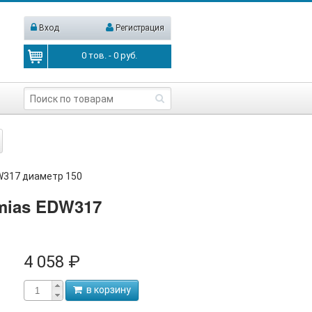
Вход
Регистрация
0
тов. -
0
руб.
W317 диаметр 150
emias EDW317
4 058 ₽
в корзину