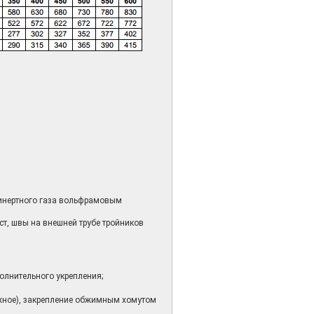
инертного газа вольфрамовым
т, швы на внешней трубе тройников
олнительного укрепления;
ужное), закрепление обжимным хомутом