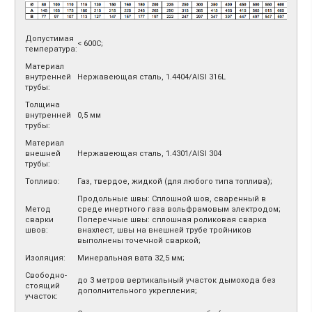
Допустимая
< 600С;
температура:
Материал
внутренней
Нержавеющая сталь, 1.4404/AISI 316L
трубы:
Толщина
внутренней
0,5 мм
трубы:
Материал
внешней
Нержавеющая сталь, 1.4301/AISI 304
трубы:
Топливо:
Газ, твердое, жидкой (для любого типа топлива);
Продольные швы: Сплошной шов, сваренный в
Метод
среде инертного газа вольфрамовым электродом;
сварки
Поперечные швы: сплошная роликовая сварка
швов:
внахлест, швы на внешней трубе тройников
выполнены точечной сваркой;
Изоляция:
Минеральная вата 32,5 мм;
Свободно-
до 3 метров вертикальный участок дымохода без
стоящий
дополнительного укрепления;
участок: