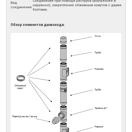
Соединение при помощи раструба (внутреннее и
Вид
наружное), закрепление обжимным хомутом с двумя
соединения:
болтами;
Обзор элементов дымохода: