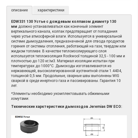
описание
характеристики
EDW331 130 Устье с дождевым колпаком диаметр 130
мм
должно устанавливаться как конечный элемент
вертикального канала, колпак предотвращает от попадания
через устье атмосферной влаги. Используется в универсальной
системе дымоудаления, предназначеной для отвода продуктов
горения от системы отопления, работающей на газе, твердом или
жидком топливе. В качестве теплоизолирующего слоя
используется теплоизоляция Rockwool толщиной 32,5 - 100 мм и
плотностью до 120 кг/м3. Материал изоляции испытан при
температурах до 1000°С. Дымоходы изготавливаются из
нержавеющей, высоколегированной аустенитной стали 1.4404,
толщиной 0,5 мм. Продольные, сварные швы выполнены WIG
сваркой в среде инертного газа и пассивированы. Гарантия 10
лет.
*Элементы необходимо укомплектовывать обжимными
хомутами.
Технические харктеристики дымоходов Jeremias DW ECO: