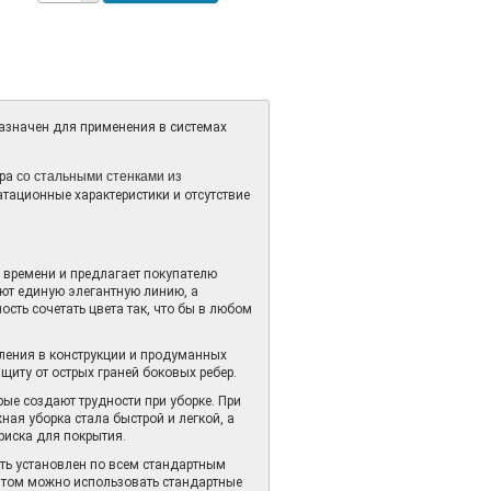
азначен для применения в системах
со стальными стенками из
ура
тационные характеристики и отсутствие
времени и предлагает покупателю
ют единую элегантную линию, а
сть сочетать цвета так, что бы в любом
ления в конструкции и продуманных
ащиту от острых граней боковых ребер.
ые создают трудности при уборке. При
ая уборка стала быстрой и легкой, а
риска для покрытия.
ь установлен по всем стандартным
этом можно использовать стандартные