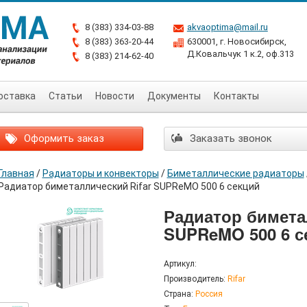
8 (383) 334-03-88
akvaoptima@mail.ru
8 (383) 363-20-44
630001, г. Новосибирск,
Д.Ковальчук 1 к.2, оф.313
8 (383) 214-62-40
оставка
Статьи
Новости
Документы
Контакты
Оформить заказ
Заказать звонок
Главная
/
Радиаторы и конвекторы
/
Биметаллические радиаторы
Радиатор биметаллический Rifar SUPReMO 500 6 секций
Радиатор бимета
SUPReMO 500 6 с
Артикул:
Производитель:
Rifar
Страна:
Россия