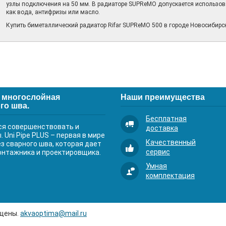
узлы подключения на 50 мм. В радиаторе SUPReMO допускается использова
как вода, антифризы или масло.
Купить биметаллический радиатор Rifar SUPReMO 500 в городе Новосибирск
е многослойная
Наши преимущества
го шва.
Бесплатная
ся совершенствовать и
доставка
Uni Pipe PLUS – первая в мире
Качественный
з сварного шва, которая дает
сервис
онтажника и проектировщика.
Умная
комплектация
ищены.
akvaoptima@mail.ru