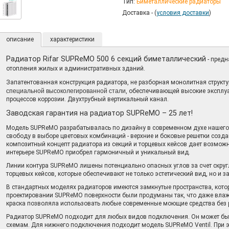
Тип:
Биметаллические радиаторы
Доставка - (
условия доставки
)
описание
характеристики
Радиатор Rifar SUPReMO 500 6 секций биметаллический
- предн
отопления жилых и административных зданий.
Запатентованная конструкция радиатора, не разборная монолитная структ
специальной высоколегированной стали
, обеспечивающей высокие эксплуа
процессов коррозии. Двухтрубный вертикальный канал.
Заводская гарантия на радиатор SUPReMO – 25 лет!
Модель SUPReMO разрабатывалась по дизайну в современном духе нашего 
свободу в выборе цветовых комбинаций - верхние и боковые решетки созда
композитный концепт радиатора из секций и торцевых кейсов дает возможно
интерьере SUPReMO приобрел гармоничный и уникальный вид.
Линии контура SUPReMO лишены потенциально опасных углов за счет скруг
торцевых кейсов, которые обеспечивают не только эстетический вид, но и з
В стандартных моделях радиаторов имеются замкнутые пространства, котор
проектировании SUPReMO поверхности были продуманы так, что даже влажн
краска позволяла использовать любые современные моющие средства без 
Радиатор SUPReMO подходит для любых видов подключения. Он может быт
схемам. Для нижнего подключения подходит модель SUPReMO Ventil. При 