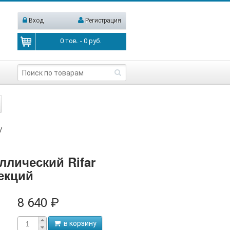
Вход
Регистрация
0
тов. -
0
руб.
/
ллический Rifar
екций
8 640 ₽
в корзину