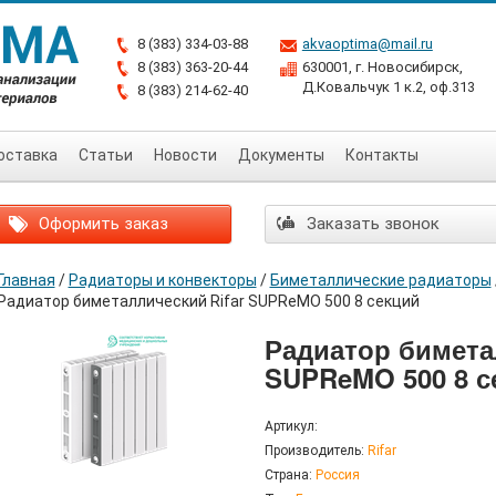
8 (383) 334-03-88
akvaoptima@mail.ru
8 (383) 363-20-44
630001, г. Новосибирск,
Д.Ковальчук 1 к.2, оф.313
8 (383) 214-62-40
оставка
Статьи
Новости
Документы
Контакты
Оформить заказ
Заказать звонок
Главная
/
Радиаторы и конвекторы
/
Биметаллические радиаторы
Радиатор биметаллический Rifar SUPReMO 500 8 секций
Радиатор бимета
SUPReMO 500 8 с
Артикул:
Производитель:
Rifar
Страна:
Россия