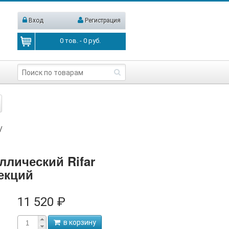
Вход
Регистрация
0
тов. -
0
руб.
/
ллический Rifar
екций
11 520 ₽
в корзину