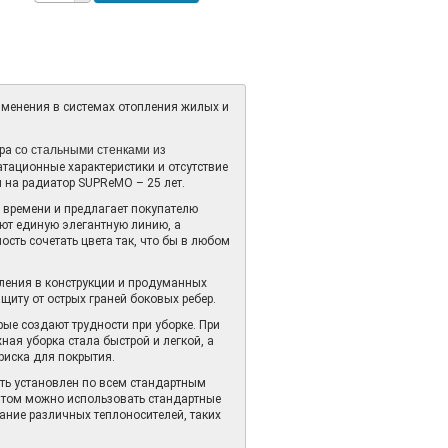
менения в системах отопления жилых и
со стальными стенками из
ура
тационные характеристики и отсутствие
 на радиатор SUPReMO – 25 лет.
времени и предлагает покупателю
ют единую элегантную линию, а
сть сочетать цвета так, что бы в любом
ления в конструкции и продуманных
ащиту от острых граней боковых ребер.
ые создают трудности при уборке. При
ая уборка стала быстрой и легкой, а
риска для покрытия.
ь установлен по всем стандартным
этом можно использовать стандартные
ние различных теплоносителей, таких