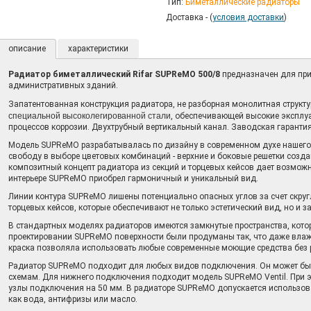
Тип:
Биметаллические радиаторы
Доставка - (
условия доставки
)
описание
характеристики
Радиатор биметаллический Rifar SUPReMO 500/8
предназначен для при
административных зданий.
Запатентованная конструкция радиатора, не разборная монолитная структ
специальной высоколегированной стали
, обеспечивающей высокие эксплуа
процессов коррозии. Двухтрубный вертикальный канал. Заводская гарантия
Модель SUPReMO разрабатывалась по дизайну в современном духе нашего 
свободу в выборе цветовых комбинаций - верхние и боковые решетки созда
композитный концепт радиатора из секций и торцевых кейсов дает возможно
интерьере SUPReMO приобрел гармоничный и уникальный вид.
Линии контура SUPReMO лишены потенциально опасных углов за счет скруг
торцевых кейсов, которые обеспечивают не только эстетический вид, но и з
В стандартных моделях радиаторов имеются замкнутые пространства, котор
проектировании SUPReMO поверхности были продуманы так, что даже влажн
краска позволяла использовать любые современные моющие средства без 
Радиатор SUPReMO подходит для любых видов подключения. Он может быт
схемам. Для нижнего подключения подходит модель SUPReMO Ventil. При 
узлы подключения на 50 мм. В радиаторе SUPReMO допускается использова
как вода, антифризы или масло.