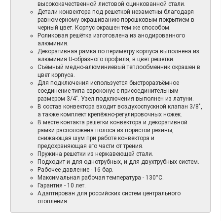
высококачественной листовой оцинкованной стали.
Детали конвектора под решеткой незаметны благодаря
равномерному окрашиванию порошковым покрытием в
черный цвет. Корпус окрашен тем же способом.
Роликовая решётка изготовлена из анодированного
алюминия.
Декоративная рамка по периметру корпуса выполнена из
алюминия U-образного профиля, в цвет решетки.
Съёмный медно-алюминиевый теплообменник окрашен в
цвет корпуса.
Для подключения используется быстроразъёмное
соединение типа евроконус с присоединительным
размером 3/4". Узел подключения выполнен из латуни.
В состав конвектора входит воздухоспускной клапан 3/8",
а также комплект крепёжно-регулировочных ножек.
В месте контакта решетки конвектора и декоративной
рамки расположена полоса из пористой резины,
снижающая шум при работе конвектора и
предохраняющая его части от трения.
Пружина решетки из нержавеющей стали.
Подходит и для однотрубных, и для двухтрубных систем.
Рабочее давление - 16 бар.
Максимальная рабочая температура - 130°С.
Гарантия - 10 лет.
Адаптирован для российских систем центрального
отопления.