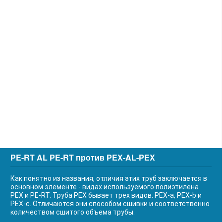
PE-RT AL PE-RT против PEX-AL-PEX
Как понятно из названия, отличия этих труб заключается в
основном элементе - видах используемого полиэтилена
PEX и PE-RT. Труба PEX бывает трех видов: PEX-a, PEX-b и
PEX-c. Отличаются они способом сшивки и соответственно
количеством сшитого объема трубы.