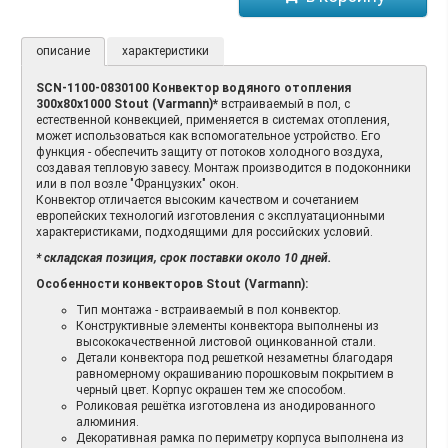
описание
характеристики
SCN-1100-0830100 Конвектор водяного отопления
300х80х1000 Stout (Varmann)*
встраиваемый в пол, с
естественной конвекцией, применяется в системах отопления,
может использоваться как вспомогательное устройство. Его
функция - обеспечить защиту от потоков холодного воздуха,
создавая тепловую завесу. Монтаж производится в подоконники
или в пол возле "Французких" окон.
Конвектор отличается высоким качеством и сочетанием
европейских технологий изготовления с эксплуатационными
характеристиками, подходящими для российских условий.
* складская позиция, срок поставки около 10 дней.
Особенности конвекторов Stout (Varmann):
Тип монтажа - встраиваемый в пол конвектор.
Конструктивные элементы конвектора выполнены из
высококачественной листовой оцинкованной стали.
Детали конвектора под решеткой незаметны благодаря
равномерному окрашиванию порошковым покрытием в
черный цвет. Корпус окрашен тем же способом.
Роликовая решётка изготовлена из анодированного
алюминия.
Декоративная рамка по периметру корпуса выполнена из