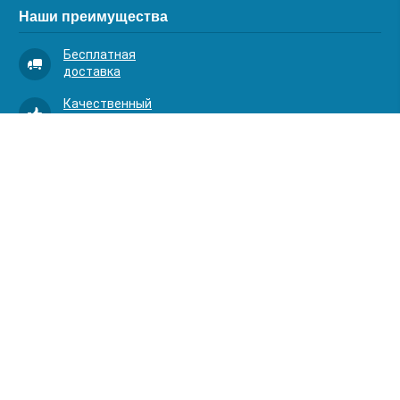
Наши преимущества
Бесплатная
доставка
Качественный
сервис
Умная
комплектация
Контакты
Телефоны:
8 (383) 334-03-88
8 (383) 363-20-44
8 (383) 214-62-40
Адрес:
630001, г. Новосибирск, Д.Ковальчук 1 к.2, оф.313
АКВАОПТИМА 2024. Все права защищены.
akvaoptima@mail.ru