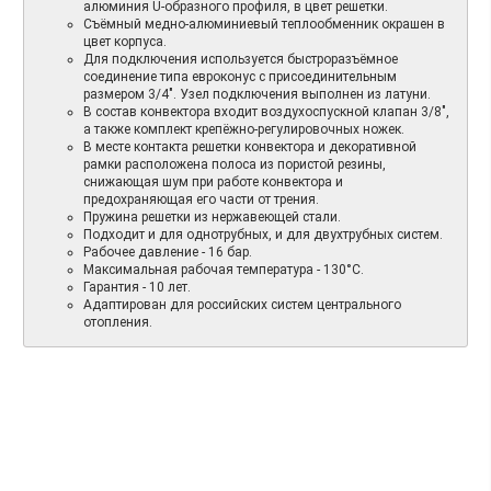
алюминия U-образного профиля, в цвет решетки.
Съёмный медно-алюминиевый теплообменник окрашен в
цвет корпуса.
Для подключения используется быстроразъёмное
соединение типа евроконус с присоединительным
размером 3/4". Узел подключения выполнен из латуни.
В состав конвектора входит воздухоспускной клапан 3/8",
а также комплект крепёжно-регулировочных ножек.
В месте контакта решетки конвектора и декоративной
рамки расположена полоса из пористой резины,
снижающая шум при работе конвектора и
предохраняющая его части от трения.
Пружина решетки из нержавеющей стали.
Подходит и для однотрубных, и для двухтрубных систем.
Рабочее давление - 16 бар.
Максимальная рабочая температура - 130°С.
Гарантия - 10 лет.
Адаптирован для российских систем центрального
отопления.