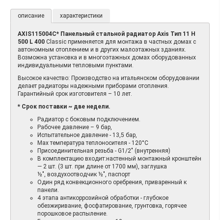
описание
характеристики
AXIS115004C* Панельный стальной радиатор Axis Тип 11 H
500 L 400
Classic применяется для монтажа в частных домах с
автономным отоплением и в других малоэтажных зданиях.
Возможна установка и в многоэтажных домах оборудованных
индивидуальными тепловыми пунктами.
Высокое качество: Производство на итальянском оборудовании
делает радиаторы надежными приборами отопления.
Гарантийный срок изготовителя – 10 лет.
* Срок поставки ~ две недели.
Радиатор с боковым подключением.
Рабочее давление – 9 бар,
Испытательное давление - 13,5 бар,
Max температура теплоносителя - 120°C
Присоединительная резьба - G1/2" (внутренняя)
В комплектацию входит:настенный монтажный кронштейн
— 2 шт. (3 шт. при длине от 1700 мм), заглушка
½", воздухоотводчик ½", паспорт
Один ряд конвекционного оребрения, приваренный к
панели.
4 этапа антикоррозийной обработки - глубокое
обезжиривание, фосфатирование, грунтовка, горячее
порошковое распыление.