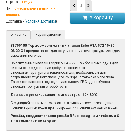
Страна:
Швеция
Тип:
Смесительные вентили и
клапаны
Доставка - (
условия доставки
)
описание
характеристики
31700100
Термосмесительный клапан
Esbe VTA 572 10-30
DN20 G1 п
редназначен для регулирования температуры методом
смешения потоков.
Смесительные клапаны серий VTA 572 — выбор номер один для
систем охлаждения, где требуется защита от
высокотемпературного теплоносителя, необходимая для
сохранности труб нагревающего контура, а также самого пола.
Также эти клапаны подходят для систем ГВС где требуется
высокая пропускная способность.
Диапазон регулирования температуры: 10 - 30
°C
С функцией защиты от ожогов - автоматическое прекращение
подачи горячей воды при прекращении подачи холодной воды.
Резьбы,
соединительная резьба R ¾
с накидными гайками G
1 - в комплект не входят.