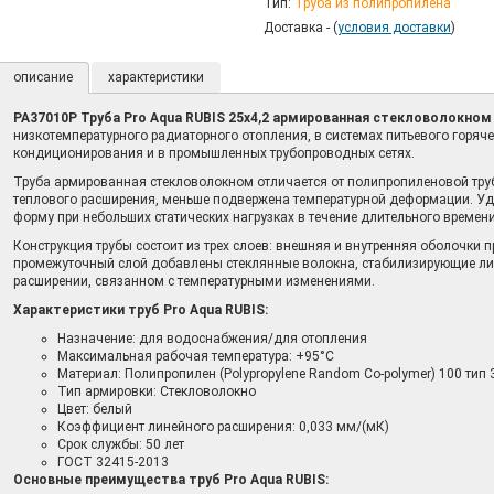
Тип:
Труба из полипропилена
Доставка - (
условия доставки
)
описание
характеристики
PA37010P Труба Pro Aqua RUBIS 25х4,2 армированная стекловолокном
низкотемпературного радиаторного отопления, в системах питьевого горяч
кондиционирования и в промышленных трубопроводных сетях.
Труба армированная стекловолокном отличается от полипропиленовой т
теплового расширения, меньше подвержена температурной деформации. Уд
форму при небольших статических нагрузках в течение длительного времен
Конструкция трубы состоит из трех слоев: внешняя и внутренняя оболочки 
промежуточный слой добавлены стеклянные волокна, стабилизирующие ли
расширении, связанном с температурными изменениями.
Характеристики труб Pro Aqua RUBIS:
Назначение: для водоснабжения/для отопления
Максимальная рабочая температура: +95°С
Материал: Полипропилен (Polypropylene Random Co-polymer) 100 тип 
Тип армировки: Стекловолокно
Цвет: белый
Коэффициент линейного расширения: 0,033 мм/(мК)
Срок службы: 50 лет
ГОСТ 32415-2013
Основные преимущества труб Pro Aqua RUBIS: