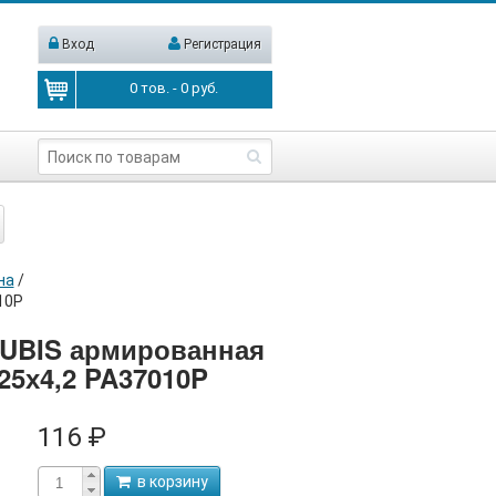
Вход
Регистрация
0
тов. -
0
руб.
на
/
10P
RUBIS армированная
25х4,2 PA37010P
116 ₽
в корзину