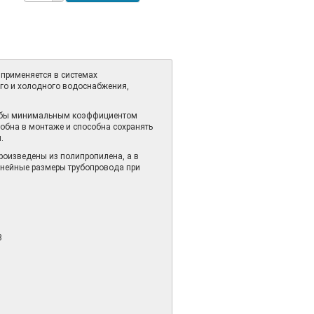
применяется в системах
его и холодного водоснабжения,
рубы минимальным коэффициентом
обна в монтаже и способна сохранять
и.
произведены из полипропилена, а в
нейные размеры трубопровода при
3