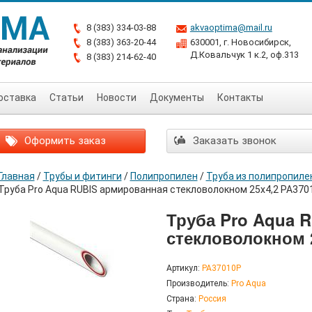
8 (383) 334-03-88
akvaoptima@mail.ru
8 (383) 363-20-44
630001, г. Новосибирск,
Д.Ковальчук 1 к.2, оф.313
8 (383) 214-62-40
оставка
Статьи
Новости
Документы
Контакты
Оформить заказ
Заказать звонок
Главная
/
Трубы и фитинги
/
Полипропилен
/
Труба из полипропиле
Труба Pro Aqua RUBIS армированная стекловолокном 25х4,2 PA370
Труба Pro Aqua 
стекловолокном 
Артикул:
PA37010P
Производитель:
Pro Aqua
Страна:
Россия