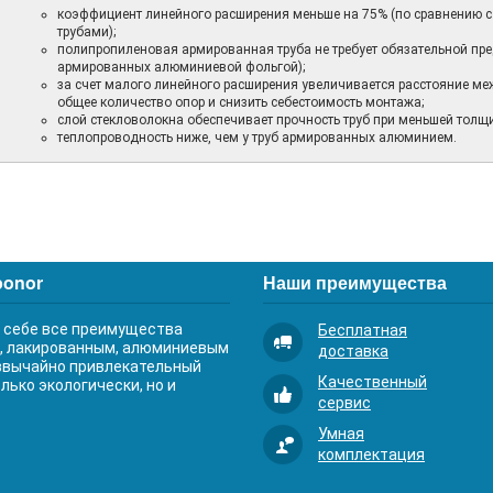
коэффициент линейного расширения меньше на 75% (по сравнению
трубами);
полипропиленовая армированная труба не требует обязательной пред
армированных алюминиевой фольгой);
за счет малого линейного расширения увеличивается расстояние ме
общее количество опор и снизить себестоимость монтажа;
слой стекловолокна обеспечивает прочность труб при меньшей толщи
теплопроводность ниже, чем у труб армированных алюминием.
ponor
Наши преимущества
 в себе все преимущества
Бесплатная
м, лакированным, алюминиевым
доставка
звычайно привлекательный
Качественный
лько экологически, но и
сервис
Умная
комплектация