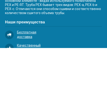
основном элементе - видах используемого полиэтилена
PEX и PE-RT. Труба PEX бывает трех видов: PEX-a, PEX-b и
PEX-c. Отличаются они способом сшивки и соответственно
количеством сшитого объема трубы.
Наши преимущества
Бесплатная
доставка
Качественный
сервис
Умная
комплектация
Контакты
Телефоны:
8 (383) 334-03-88
8 (383) 363-20-44
8 (383) 214-62-40
Адрес:
630001, г. Новосибирск, Д.Ковальчук 1 к.2, оф.313