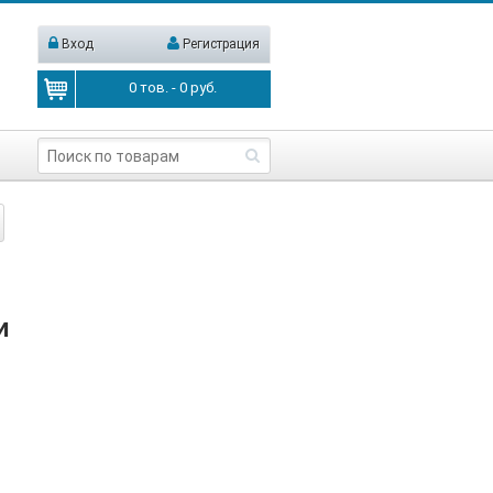
Вход
Регистрация
0
тов. -
0
руб.
и