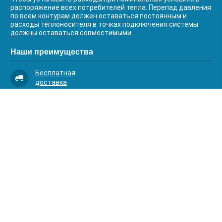
распоряжение всех потребителей тепла. Перепад давления
по всем контурам должен оставаться постоянным и
расходы теплоносителя в точках подключения системы
должны оставаться совместимыми.
Наши преимущества
Бесплатная
доставка
Качественный
сервис
Умная
комплектация
Контакты
Телефоны:
8 (383) 334-03-88
8 (383) 363-20-44
8 (383) 214-62-40
Адрес: