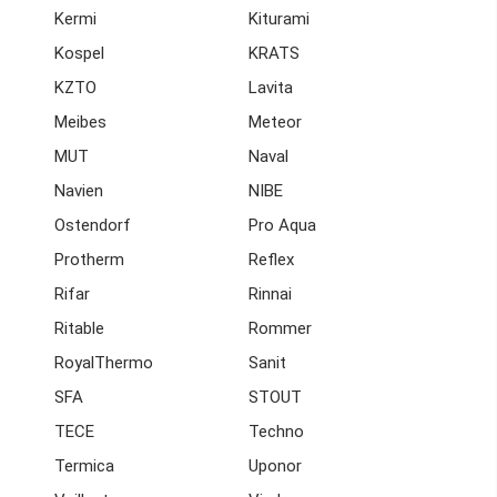
Kermi
Kiturami
Kospel
KRATS
KZTO
Lavita
Meibes
Meteor
MUT
Naval
Navien
NIBE
Ostendorf
Pro Aqua
Protherm
Reflex
Rifar
Rinnai
Ritable
Rommer
RoyalThermo
Sanit
SFA
STOUT
TECE
Techno
Termica
Uponor