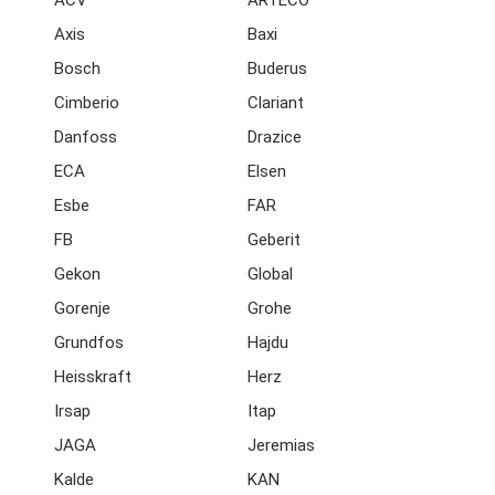
ACV
ARTECO
Axis
Baxi
Bosch
Buderus
Cimberio
Clariant
Danfoss
Drazice
ECA
Elsen
Esbe
FAR
FB
Geberit
Gekon
Global
Gorenje
Grohe
Grundfos
Hajdu
Heisskraft
Herz
Irsap
Itap
JAGA
Jeremias
Kalde
KAN