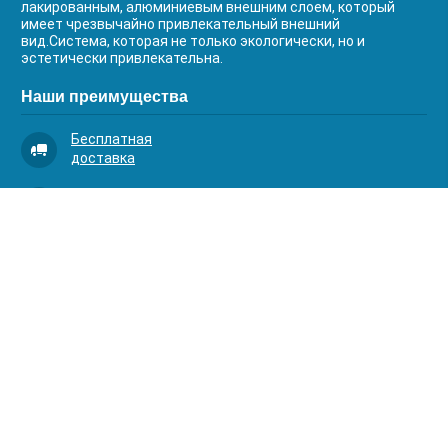
лакированным, алюминиевым внешним слоем, который
имеет чрезвычайно привлекательный внешний
вид.Система, которая не только экологически, но и
эстетически привлекательна.
Наши преимущества
Бесплатная
доставка
Качественный
сервис
Умная
комплектация
Контакты
Телефоны:
8 (383) 334-03-88
8 (383) 363-20-44
8 (383) 214-62-40
Адрес: