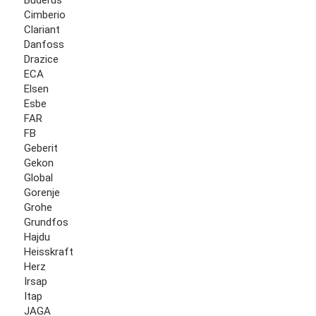
Buderus
Cimberio
Clariant
Danfoss
Drazice
ECA
Elsen
Esbe
FAR
FB
Geberit
Gekon
Global
Gorenje
Grohe
Grundfos
Hajdu
Heisskraft
Herz
Irsap
Itap
JAGA