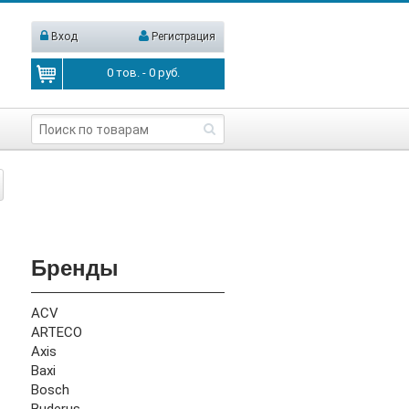
Вход
Регистрация
0
тов. -
0
руб.
Бренды
ACV
ARTECO
Axis
Baxi
Bosch