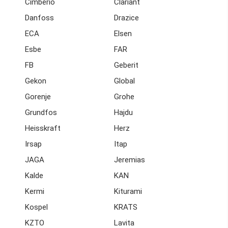
Cimberio
Clariant
Danfoss
Drazice
ECA
Elsen
Esbe
FAR
FB
Geberit
Gekon
Global
Gorenje
Grohe
Grundfos
Hajdu
Heisskraft
Herz
Irsap
Itap
JAGA
Jeremias
Kalde
KAN
Kermi
Kiturami
Kospel
KRATS
KZTO
Lavita