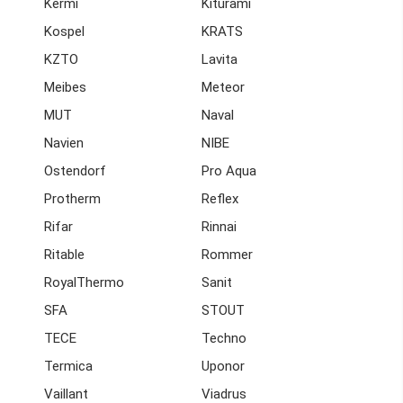
Kermi
Kiturami
Kospel
KRATS
KZTO
Lavita
Meibes
Meteor
MUT
Naval
Navien
NIBE
Ostendorf
Pro Aqua
Protherm
Reflex
Rifar
Rinnai
Ritable
Rommer
RoyalThermo
Sanit
SFA
STOUT
TECE
Techno
Termica
Uponor
Vaillant
Viadrus