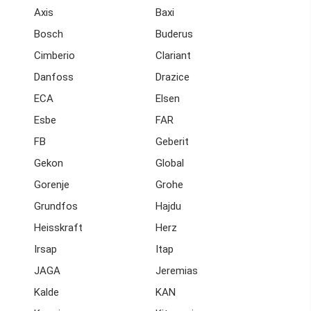
Axis
Baxi
Bosch
Buderus
Cimberio
Clariant
Danfoss
Drazice
ECA
Elsen
Esbe
FAR
FB
Geberit
Gekon
Global
Gorenje
Grohe
Grundfos
Hajdu
Heisskraft
Herz
Irsap
Itap
JAGA
Jeremias
Kalde
KAN