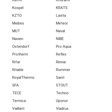
Kermi
Kiturami
Kospel
KRATS
KZTO
Lavita
Meibes
Meteor
MUT
Naval
Navien
NIBE
Ostendorf
Pro Aqua
Protherm
Reflex
Rifar
Rinnai
Ritable
Rommer
RoyalThermo
Sanit
SFA
STOUT
TECE
Techno
Termica
Uponor
Vaillant
Viadrus