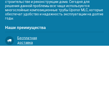
строительстве и реконструкции дома. Сегодня для
решения данной проблемы все чаще используются
многослойные композиционные трубы Uponor MLC, которые
обеспечат удобство и надежность эксплуатации на долгие
годы.
Наши преимущества
Бесплатная
доставка
Качественный
сервис
Умная
комплектация
Контакты
Телефоны:
8 (383) 334-03-88
8 (383) 363-20-44
8 (383) 214-62-40