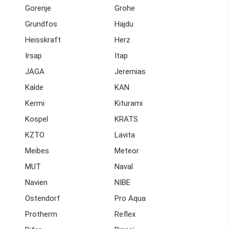
Gorenje
Grohe
Grundfos
Hajdu
Heisskraft
Herz
Irsap
Itap
JAGA
Jeremias
Kalde
KAN
Kermi
Kiturami
Kospel
KRATS
KZTO
Lavita
Meibes
Meteor
MUT
Naval
Navien
NIBE
Ostendorf
Pro Aqua
Protherm
Reflex