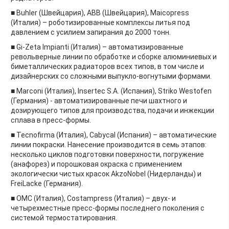
■ Buhler (Швейцария), ABB (Швейцария), Maicopress
(Италия) – роботизированные комплексы литья под
давлением с усилием запирания до 2000 тонн.
■ Gi-Zeta Impianti (Италия) – автоматизированные
револьверные линии по обработке и сборке алюминиевых и
биметаллических радиаторов всех типов, в том числе и
дизайнерских со сложными выпукло-вогнутыми формами.
■ Marconi (Италия), Insertec S.A. (Испания), Striko Westofen
(Германия) - автоматизированные печи шахтного и
дозирующего типов для производства, подачи и инжекции
сплава в пресс-формы.
■ Tecnofirma (Италия), Cabycal (Испания) – автоматические
линии покраски. Нанесение производится в семь этапов:
несколько циклов подготовки поверхности, погружение
(анафорез) и порошковая окраска с применением
экологически чистых красок AkzoNobel (Нидерланды) и
FreiLacke (Германия).
■ OMC (Италия), Costampress (Италия) – двух- и
четырехместные пресс-формы последнего поколения с
системой термостатирования.