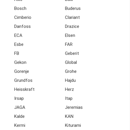
Bosch
Buderus
Cimberio
Clariant
Danfoss
Drazice
ECA
Elsen
Esbe
FAR
FB
Geberit
Gekon
Global
Gorenje
Grohe
Grundfos
Hajdu
Heisskraft
Herz
Irsap
Itap
JAGA
Jeremias
Kalde
KAN
Kermi
Kiturami