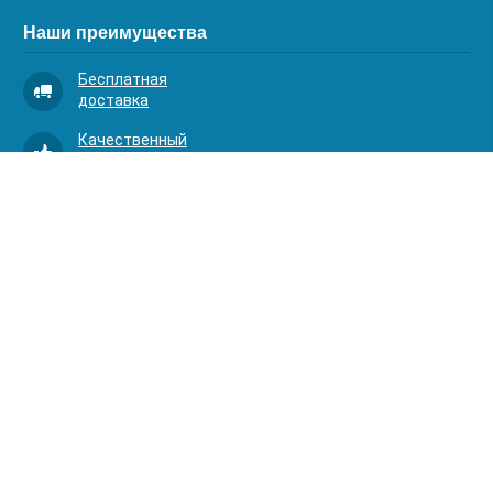
Наши преимущества
Бесплатная
доставка
Качественный
сервис
Умная
комплектация
Контакты
Телефоны:
8 (383) 334-03-88
8 (383) 363-20-44
8 (383) 214-62-40
Адрес:
630001, г. Новосибирск, Д.Ковальчук 1 к.2, оф.313