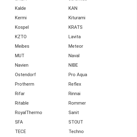
Kalde
KAN
Kermi
Kiturami
Kospel
KRATS
KZTO
Lavita
Meibes
Meteor
MUT
Naval
Navien
NIBE
Ostendorf
Pro Aqua
Protherm
Reflex
Rifar
Rinnai
Ritable
Rommer
RoyalThermo
Sanit
SFA
STOUT
TECE
Techno