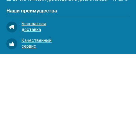
Наши преимущества
Бесплатная
доставка
Качественный
сервис
Умная
комплектация
Контакты
Телефоны:
8 (383) 334-03-88
8 (383) 363-20-44
8 (383) 214-62-40
Адрес:
630001, г. Новосибирск, Д.Ковальчук 1 к.2, оф.313