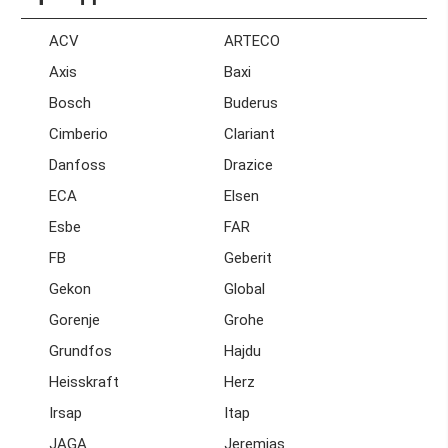
ACV
ARTECO
Axis
Baxi
Bosch
Buderus
Cimberio
Clariant
Danfoss
Drazice
ECA
Elsen
Esbe
FAR
FB
Geberit
Gekon
Global
Gorenje
Grohe
Grundfos
Hajdu
Heisskraft
Herz
Irsap
Itap
JAGA
Jeremias